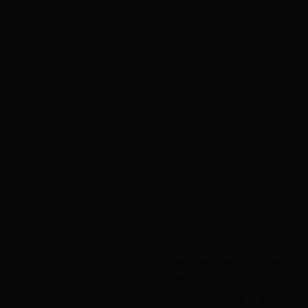
欢迎光临365bet娱乐在线！
当前位置：
首页
>
工业要闻
> 列表
工业要闻
·
新余主动调低增速甘坐“冷板凳”
·
发展升级 工业勇挑大梁
·
从无到有 从弱到强 宜春强工兴