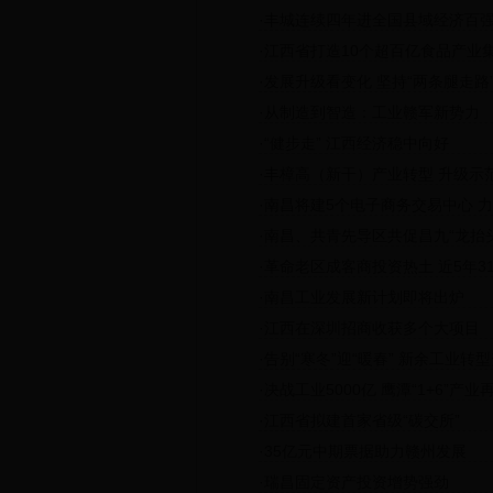
·
丰城连续四年进全国县域经济百
·
江西省打造10个超百亿食品产业
·
发展升级看变化 坚持“两条腿走路
·
从制造到智造：工业赣军新势力
·
“健步走” 江西经济稳中向好
·
丰樟高（新干）产业转型 升级示
·
南昌将建5个电子商务交易中心 力争
·
南昌、共青先导区共促昌九“龙抬头
·
革命老区成客商投资热土 近5年3
·
南昌工业发展新计划即将出炉
·
江西在深圳招商收获多个大项目
·
告别“寒冬”迎“暖春” 新余工业转
·
决战工业5000亿 鹰潭“1+6”产业
·
江西省拟建首家省级“碳交所”
·
35亿元中期票据助力赣州发展
·
瑞昌固定资产投资增势强劲