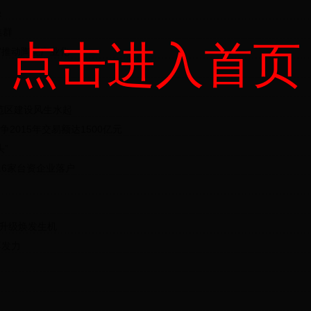
强
集群
点击进入首页
”推动陶瓷产业化
范区建设风生水起
2015年交易额达1500亿元
”
16家台资企业落户
型升级焕发生机
再发力