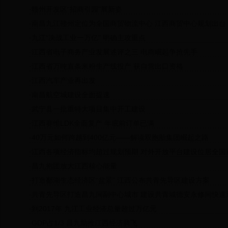
·
赣州开发区“招商引园”展新姿
·
南昌九江赣州定位为全国商贸物流中心 江西商贸中心规划出台
·
九江“决战工业一万亿” 明确主攻重点
·
江西省电子商务产业发展述评之三 电商崛起争抢先手
·
江西省万吨直条米粉生产线投产 获自营出口资格
·
江西汽车产业再出发
·
南昌航空城建设全面提速
·
武宁县一批重特大项目集中开工建设
·
江西赛维LDK全面复产 年底前订单已满
·
40万元如何跨越到400亿元——解读双胞胎集团崛起之路
·
江西各项经济指标均超过规划预期 对外开放平台建设位居全国
·
昌九抱团放大江西核心能量
·
打造鄱湖生态经济区“盆景” 江西公布共青先导区建设方案
·
共青先导区打造昌九间副中心城市 建设共青城德安永修间快速
·
到2017年 九江工业经济总量超过万亿元
·
GDP占1/3 昌九助推江西经济腾飞