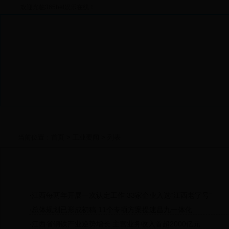
欢迎光临365bet娱乐在线！
当前位置：
首页
>
工业要闻
> 列表
工业要闻
·
江西每两年开展一次认定工作 33家企业入选“江西老字号”
·
总体规划已形成初稿 11个专项方案提速昌九一体化
·
江西省钢铁产业逆势增长 主营业务收入首超2000亿元