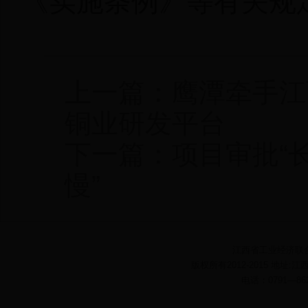
《实施条例》等有关规
上一篇：鹰潭牵手江
铜业研发平台
下一篇：项目审批“长
慢”
江西省工业经济联合会
版权所有2012-2015 地址:
电话：0791—862