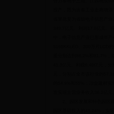
合力泰电子三期、江西电缆5
投产，既为吉泰工业走廊增添
省里批复为省级电子信息产业基
349.7亿元、利润17.8亿元、
中，电子信息产业已形成年产4
5165KKLED、300万片
重分别达到86.2%和81.
41.3亿元、利税6.48亿元，
元，分别占全市该行业的57.1
的54.9%和55%；冶金建材实
造实现主营业务收入36.2亿元、
2、园区发展和特色园区建设
园区基础投入的45.24%；实际