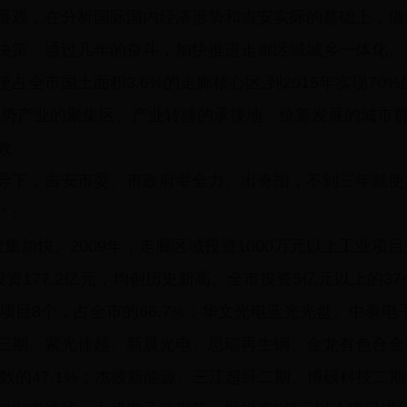
展观，在分析国际国内经济形势和吉安实际的基础上，借鉴
决策。通过几年的奋斗，加快推进走廊区域城乡一体化、
占全市国土面积3.6%的走廊核心区,到2015年实现70
优势产业的聚集区、产业转移的承接地、统筹发展的城市群
效
下，吉安市委、市政府举全力、出奇招，不到三年就使
"：
快。2009年，走廊区域投资1000万元以上工业项目
投资177.2亿元，均创历史新高。全市投资5亿元以上的3
上项目8个，占全市的66.7%；华文光电蓝光光盘、中泰
三期、紫光佳越、新晨光电、思瑞再生铜、金龙有色合金
目数的47.1%；杰彼新能源、三江超纤二期、博硕科技二