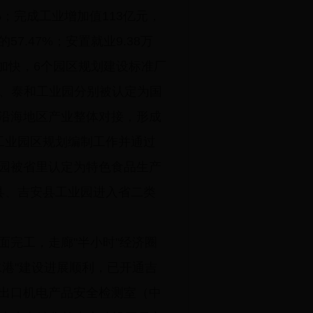
5%；完成工业增加值113亿元，
57.47%；安置就业9.38万
加快，6个园区规划建设标准厂
吉水、泰和工业园分别被认定为国
沿海地区产业整体对接，形成
工业园区规划编制工作并通过
园被省里认定为特色食品生产
县、吉安县工业园进入省二类
面完工，走廊"半小时"经济圈
港"建设进展顺利，已开通吉
出口机电产品安全检测室（中