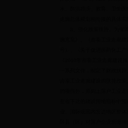
水、防洪排涝、教育、卫生医
走廊总体规划相衔接的具体实
3、强化政策扶持。为保障
施意见》、《吉泰工业走廊建
号）、《关于促进医药化工产业
《2010年吉泰工业走廊建设
一系列文件，制定了财政扶持
吉泰工业走廊建设的扶持政策
的项目外，原则上落户工业走
在省下达的建设用地指标中预
业、国际或国内发达地区整体
区县（区）对落户企业所缴增