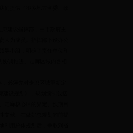
我们提供了很多地方党委、政
走廊建设指挥部，由市政府主
责人为成员。指挥部下设办公
领导小组，明确了责任单位和
的协调推进。走廊区域内各相
略，必须先对走廊区域重新定
走廊建设规划》，规划编制包括
、走廊核心区的界定、预期目
性文献。在做好总规划的前提
地利用总体规划后，争取到省