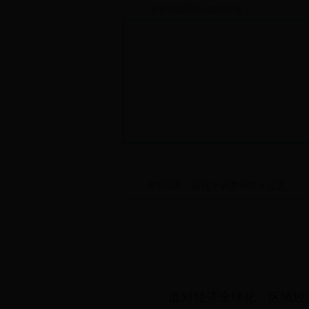
欢迎光临365bet娱乐在线！
当前位置：
首页
>
调查研究
> 正文
面对经济全球化、区域经济