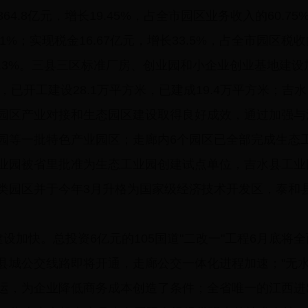
4.8亿元，增长19.45%，占全市园区业务收入的60.7
.1%；实现税金16.67亿元，增长33.5%，占全市园区税收的
3.3%。三县三区标准厂房、创业园和小企业创业基地建设
年底，已开工建设28.1万平方米，已建成19.4万平方米；
园区产业对接和生态园区建设取得良好成效，通过加强与
园等一批特色产业园区；走廊内6个园区已全部完成生态
业园被省里批准为生态工业园创建试点单位，吉水县工业
类园区并于今年3月升格为国家级经济技术开发区，泰和
快。总投资6亿元的105国道"二改一"工程6月底将全
县城公交线路即将开通，走廊公交一体化进程加速；"无水
运，为企业降低商务成本创造了条件；全省唯一的江西进